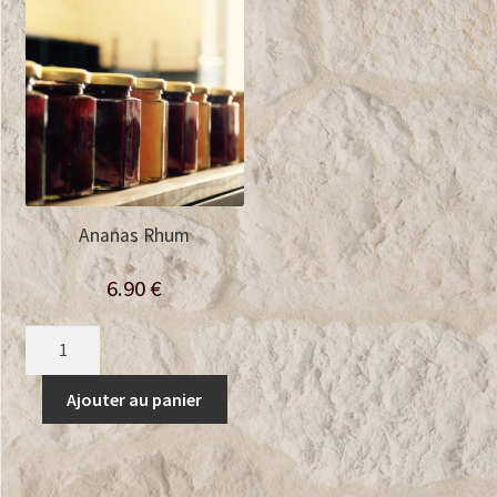
Ananas Rhum
6.90
€
quantité
de
Ananas
Ajouter au panier
Rhum