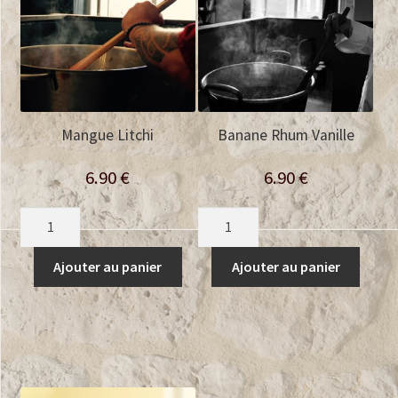
Mangue Litchi
Banane Rhum Vanille
6.90
€
6.90
€
quantité
quantité
de
de
Mangue
Banane
Ajouter au panier
Ajouter au panier
Litchi
Rhum
Vanille