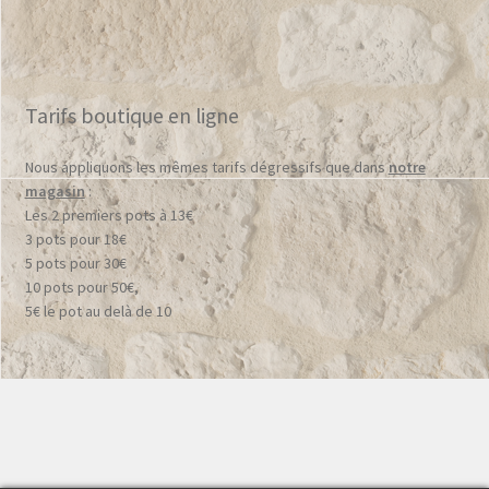
Tarifs boutique en ligne
Nous appliquons les mêmes tarifs dégressifs que dans
notre
magasin
:
Les 2 premiers pots à 13€
3 pots pour 18€
5 pots pour 30€
10 pots pour 50€,
5€ le pot au delà de 10