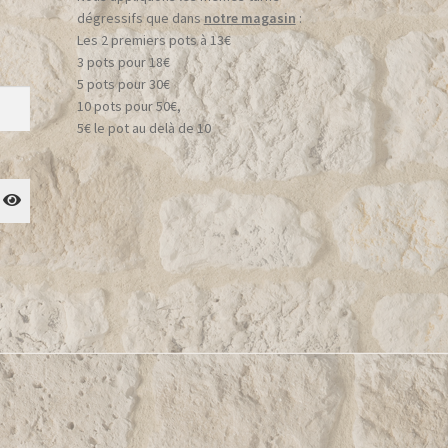
dégressifs que dans
notre magasin
:
Les 2 premiers pots à 13€
3 pots pour 18€
5 pots pour 30€
10 pots pour 50€,
5€ le pot au delà de 10