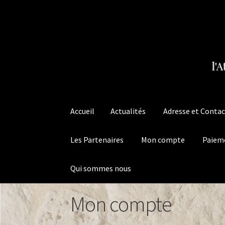
Aller
Aller
à
au
la
contenu
navigation
Accueil
Actualités
Adresse et Contac
Les Partenaires
Mon compte
Paiem
Qui sommes nous
Accueil
Mon compte
Actualités
Adresse et Contact
Conditi
Mon compte
Paiement
Panier
Politique de co