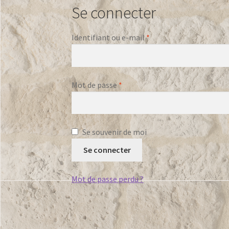
Se connecter
Obligatoire
Identifiant ou e-mail
*
Obligatoire
Mot de passe
*
Se souvenir de moi
Se connecter
Mot de passe perdu ?