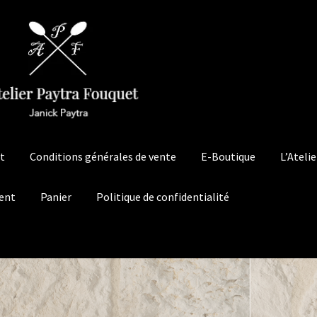
t
Conditions générales de vente
E-Boutique
L’Atelie
ent
Panier
Politique de confidentialité
ons générales de vente
E-Boutique
L’Atelier
Les Partenaires
nfidentialité
Qui sommes nous