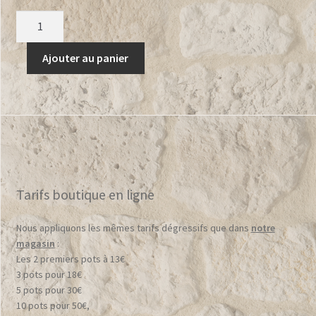
quantité
de
Abricot
Ajouter au panier
Tarifs boutique en ligne
Nous appliquons les mêmes tarifs dégressifs que dans
notre
magasin
:
Les 2 premiers pots à 13€
3 pots pour 18€
5 pots pour 30€
10 pots pour 50€,