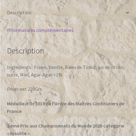
Description
Informations complémentaires
Description
Ingrédients : Fraise, Vanille, Baies de Timut, jus de citron,
sucre, Miel, Agar-Agar <1%
Poids net 220Grs
Médaille d’Or 2019 de l’Ordre des Maîtres Confituriers de
France
2 ème Prix aux Championnats du Monde 2020 catégorie
« Insolite »