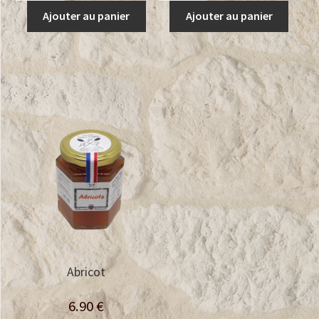
Banane
Banane
Ajouter au panier
Ajouter au panier
Rhum
Rhubarbe
Vanille
Pointe
de
Vanille
Abricot
6.90
€