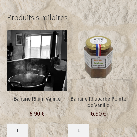
Produits similaires
Banane Rhum Vanille
Banane Rhubarbe Pointe
de Vanille
6.90
€
6.90
€
quantité
quantité
de
de