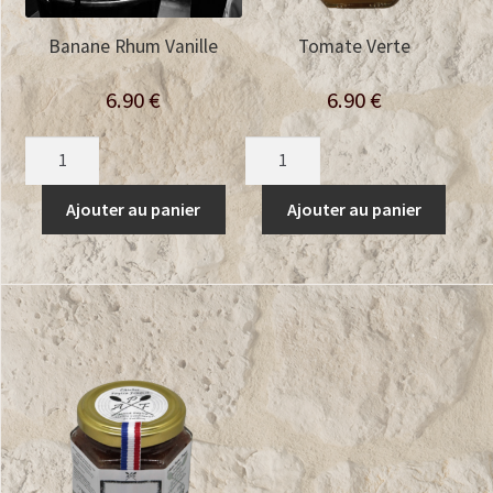
Banane Rhum Vanille
Tomate Verte
6.90
€
6.90
€
quantité
quantité
de
de
Banane
Tomate
Ajouter au panier
Ajouter au panier
Rhum
Verte
Vanille