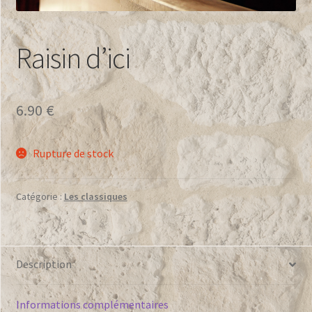
L’Atelier
Les Partenaires
Raisin d’ici
Mon compte
6.90
€
Paiement
Panier
Rupture de stock
Politique de confidentialité
Catégorie :
Les classiques
Qui sommes nous
Description
Informations complémentaires