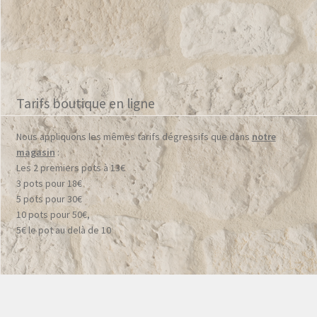
Tarifs boutique en ligne
Nous appliquons les mêmes tarifs dégressifs que dans
notre
magasin
:
Les 2 premiers pots à 13€
3 pots pour 18€
5 pots pour 30€
10 pots pour 50€,
5€ le pot au delà de 10