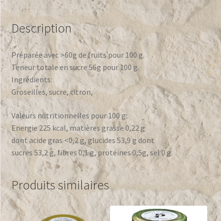
Description
Préparée avec >60g de fruits pour 100 g.
Teneur totale en sucre 56g pour 100 g.
Ingrédients:
Groseilles, sucre, citron,
Valeurs nutritionnelles pour 100 g:
Energie 225 kcal, matières grasse 0,22 g
dont acide gras <0,2 g, glucides 53,9 g dont
sucres 53,2 g, fibres 0,1 g, protéines 0,5g, sel 0 g.
Produits similaires