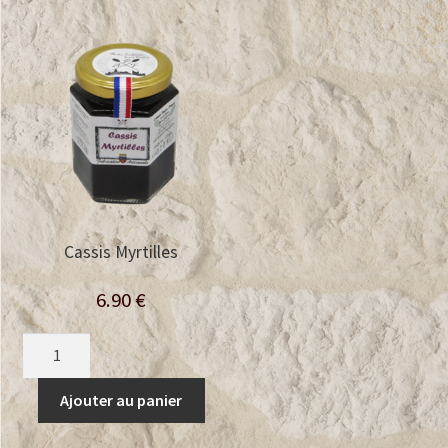
Cassis Myrtilles
6.90
€
quantité
de
Cassis
Ajouter au panier
Myrtilles