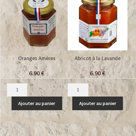
Oranges Amères
Abricot à la Lavande
6.90
€
6.90
€
quantité
quantité
de
de
Oranges
Abricot
Ajouter au panier
Ajouter au panier
Amères
à
la
Lavande