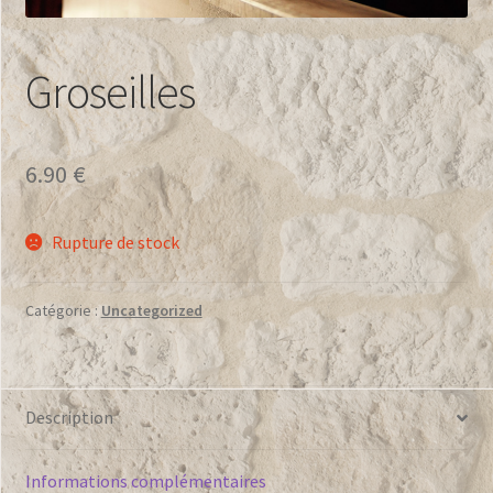
L’Atelier
Les Partenaires
Groseilles
Mon compte
6.90
€
Paiement
Panier
Rupture de stock
Politique de confidentialité
Catégorie :
Uncategorized
Qui sommes nous
Description
Informations complémentaires